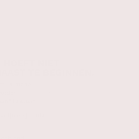
 HOEFT NIET
AAST TE BEGINNEN.
ime Kimono
geef je jezelf de ruimte
worden
. Je hoeft nog niet direct een
aan” te staan
.
satijn op je huid
terwijl je de dag
.
 ochtend
is de perfecte start voor