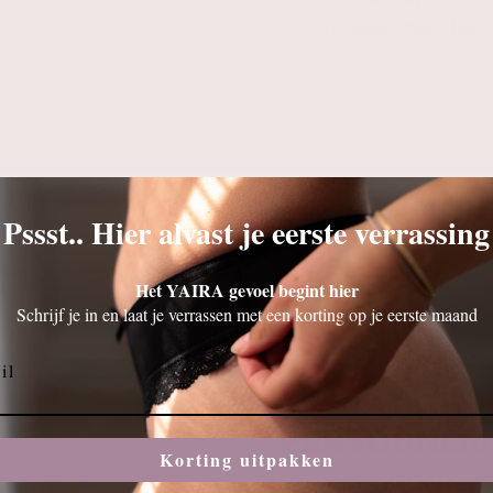
een
ontspannen dag
.
SPANNENDE VERRASSING
Pssst.. Hier alvast je eerste verrassing
Het YAIRA gevoel begint hier
Schrijf je in en laat je verrassen met een korting op je eerste maand
PERSOONLIJ
Korting uitpakken
Sommige
details
zijn