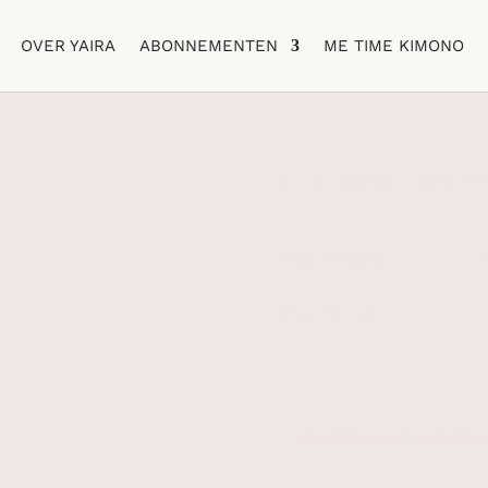
OVER YAIRA
ABONNEMENTEN
ME TIME KIMONO
THE JUST FOR H
€
59.99
Maat Kimono
Maat String
The
Just
For
TOEVOEGEN AAN WINKEL
Her