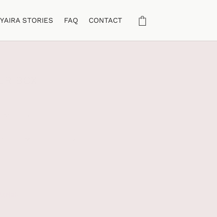
YAIRA STORIES
FAQ
CONTACT
ER BOX
S/M
L/XL
S
M
L
XL
WAGEN