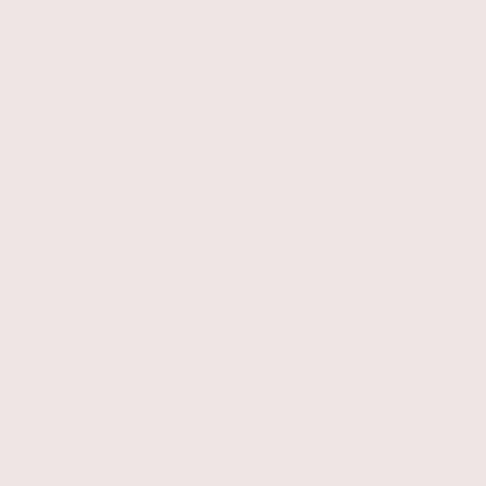
NO
e Time Kimono begint haar dag
Ze hoeft niet na te denken over wat ze
chte satijn haar direct een luxe en
t.
LLECTION STRINGS
RTJE
PASVORM