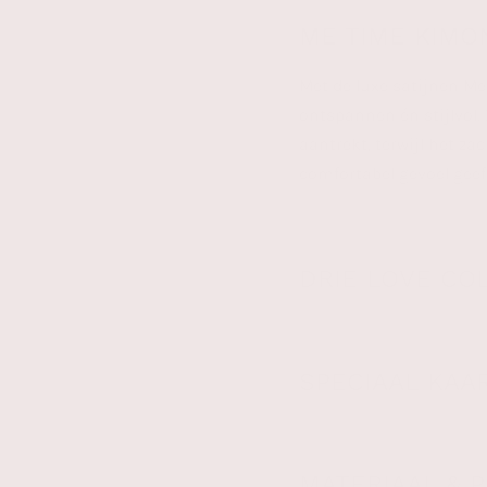
Box
ME TIME KIMO
aantal
Met de luxe satijnen M
ontspannen én stijlvol. 
aantrekt, terwijl het za
comfortabel gevoel geef
DRIE LOVE CO
SPECIAAL KAA
MATERIAAL & 