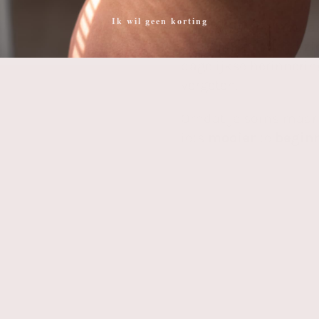
Ik wil geen korting
Daarom staat
“You a
geborduurd.
Altijd z
dagelijkse herinnerin
vergeten.
Omdat je soms maa
iets
mooier
te
begin
ONZE BLIJE FANS