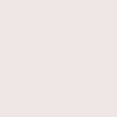
DE OCHTEND
METEEN GEH
Met de
satijnen Me T
om
rustig wakker te 
outfit uit te kiezen of
“
Geniet van het
zachte 
begint
op jouw tempo
Want een
ontspannen