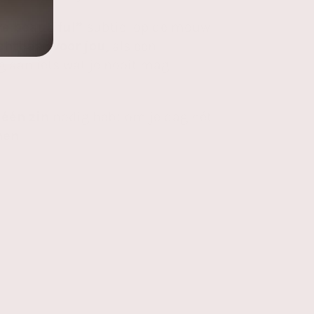
re beautiful”
subtiel op de mouw
ichtbaar voor jou
, als een
g aan iets wat je nooit mag
r
één zin
nodig hebt om je dag nét
nen
.